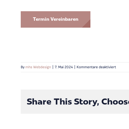
Termin Vereinbaren
für
By
mhs Webdesign
|
7. Mai 2024
|
Kommentare deaktiviert
Wie
erfolgt
die
Abrech
Share This Story, Choos