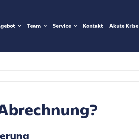
ngebot
Team
Service
Kontakt
Akute Krise
e Abrechnung?
herung