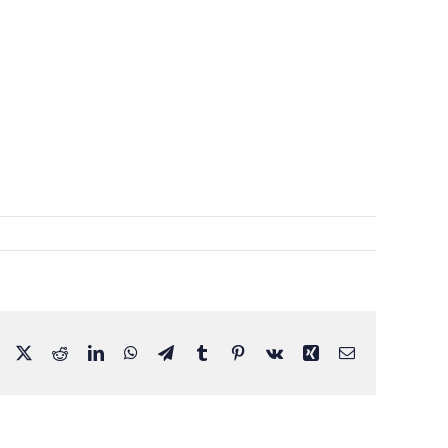
Facebook
X
Reddit
LinkedIn
WhatsApp
Telegram
Tumblr
Pinterest
Vk
Xing
Email